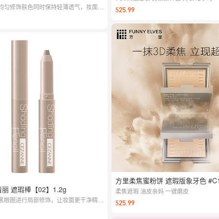
均匀修饰肤色同时保持轻薄透气，妆面干
$25.99
常与拍照都友好，打造高级柔润底妆。
方里柔焦蜜粉饼 遮瑕版象牙色 #C1
倩丽 遮瑕棒【02】1.2g
柔焦遮瑕 油皮亲妈 一键磨皮
黑眼圈进行局部修饰，让妆面更干净精
$25.99
完成度。