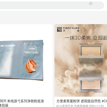
AMBER 朱栈游弋系列净致粉底液
方里柔焦蜜粉饼 遮瑕版自然色 #C0
 体验装
#C0清透定妆 伪素颜神器 持妆12小时