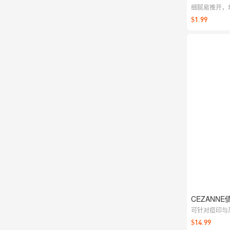
细腻易推开，
净有质感；日
$1.99
CEZANNE
可针对痘印与
致，提升底妆
$14.99