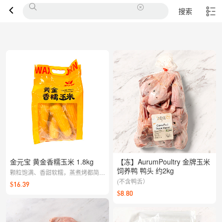
搜索
金元宝 黄金香糯玉米 1.8kg
【冻】AurumPoultry 金牌玉米
饲养鸭 鸭头 约2kg
颗粒饱满、香甜软糯，蒸煮烤都简单
好做；早餐能量加分，正餐配菜也出
(不含鸭舌）
$16.39
彩，轻松享受自然玉米清甜。
$8.80