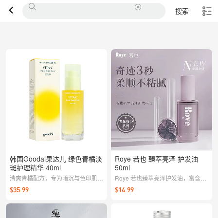
搜索
韩国Goodal果达儿 绿色青橘淡
Roye 若也 臻萃亮泽 护发油
斑护理精华 40ml
50ml
清爽青橘配方，专为暗沉与色印肌肤
Roye 若也臻萃亮泽护发油，富含多
护理打造，吸收快不黏腻，帮助肌肤
种植物精华，深层滋养秀发，令发丝
$35.99
$14.99
逐步焕亮匀净，呈现清透好气色。
亮泽柔顺，适合各种发质。