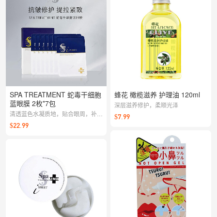
SPA TREATMENT 蛇毒干细胞
蜂花 橄榄滋养 护理油 120ml
蓝眼膜 2枚*7包
深层滋养修护，柔顺光泽
清透蓝色水凝质地，贴合眼周，补水
$7.99
舒缓、焕亮眼部状态，使用后眼周更
$22.99
清爽柔嫩，为后续眼部护理打好基
础。