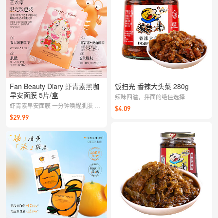
Fan Beauty Diary 虾青素黑咖
饭扫光 香辣大头菜 280g
早安面膜 5片/盒
辣味四溢，拌面的绝佳选择
虾青素早安面膜 一分钟唤醒肌肤 祛
$4.09
黄提亮 赶走倦容
$29.99