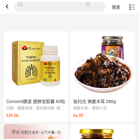
搜索
Concord康道 健肺宝胶囊 60粒
饭扫光 爽脆木耳 280g
功能：缓解发烧，强化肺功能 ,保健
爽脆木耳，嚼劲十足
及提高免疫力
$39.00
$4.09