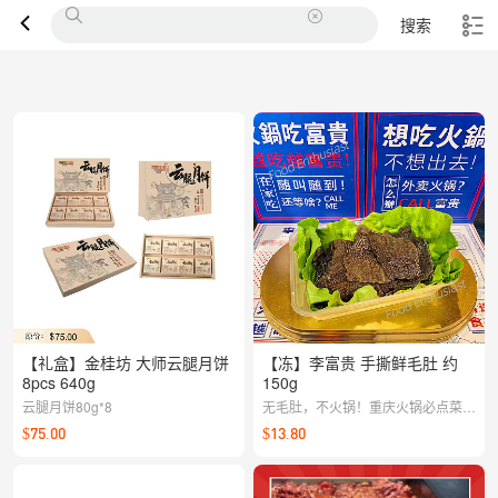
搜索
【礼盒】金桂坊 大师云腿月饼
【冻】李富贵 手撕鲜毛肚 约
8pcs 640g
150g
云腿月饼80g*8
无毛肚，不火锅！重庆火锅必点菜，
鲜嫩爽脆。
$75.00
$13.80