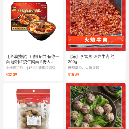
【全澳独家】山姆专供 有你一
【冻】李富贵 火焰牛肉 约
面 秘制红烧牛肉面 5份入
200g
2.35kg
山姆进货价：$16.93 装箱和海运成
麻辣嫩滑，火锅搞起！
本：$4.57 中国采购资金成本：
$32.39
$15.69
$0.85 澳洲清关及税金: 3.56 售价：
$32.39 毛利率：约20%（覆盖澳洲
房租水电，分拣配送，损耗和人事，
以及运营产生的各项费用）