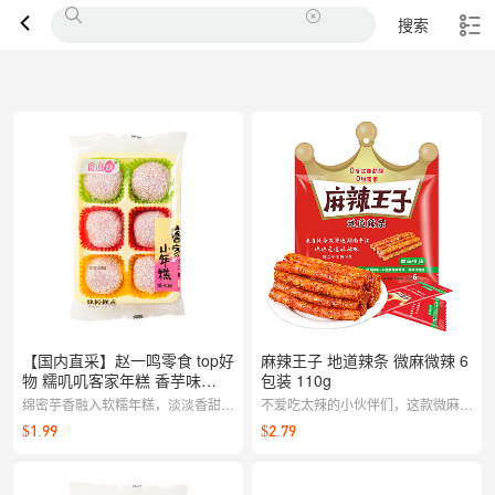
搜索
【国内直采】赵一鸣零食 top好
麻辣王子 地道辣条 微麻微辣 6
物 糯叽叽客家年糕 香芋味
包装 110g
200g
绵密芋香融入软糯年糕，淡淡香甜、
不爱吃太辣的小伙伴们，这款微麻微
细腻顺口；作为点心或小食都很贴
辣的地道辣条可不要错过！口感Q
$1.99
$2.79
心。
弹，香辣可口