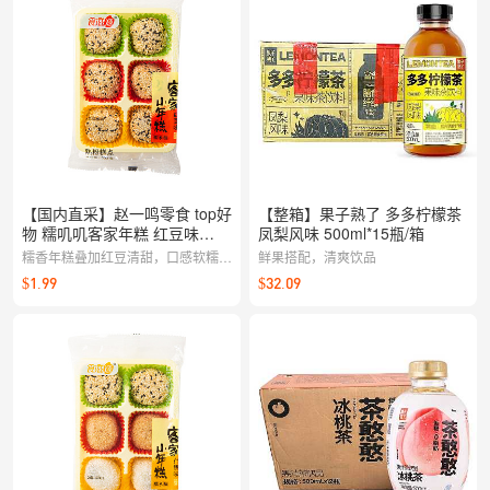
【国内直采】赵一鸣零食 top好
【整箱】果子熟了 多多柠檬茶
物 糯叽叽客家年糕 红豆味
凤梨风味 500ml*15瓶/箱
200g
糯香年糕叠加红豆清甜，口感软糯细
鲜果搭配，清爽饮品
腻，甜而不腻，一口一块，暖心又满
$1.99
$32.09
足。