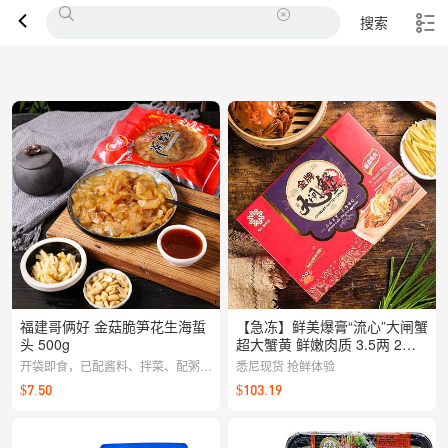
搜索
福建哥俩好 金菇脆笋花生海蜇
【急冻】鲜美爆膏“流心”大闸蟹
头 500g
超大蟹黄 鲜嫩肉质 3.5两 2公2
母 4只装 约700g
开袋即食，已配酱料、拌菜、配粥、
悉尼现货 抢鲜体验
下酒、3秒搞定，爽脆鲜美香甜、低
$7.50
$103.19
卡0负担懒人必备海洋美味。