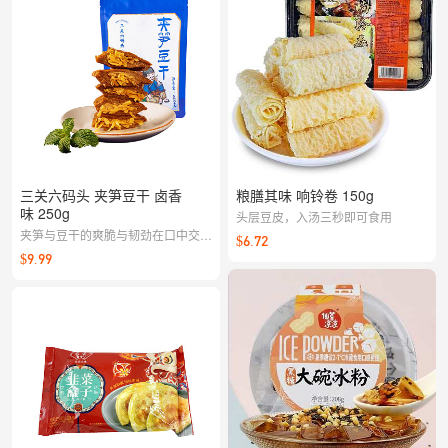
三关六码头 夹笋豆干 卤香
粮膳其味 响铃卷 150g
味 250g
头层豆皮，入汤三秒即可食用
夹笋与豆干的爽脆与韧劲在口中交
$6.72
织，卤香浓郁越嚼越香。随手一包解
$9.99
馋，亦可佐粥下饭或搭配小酒，零食
与小菜两相宜。