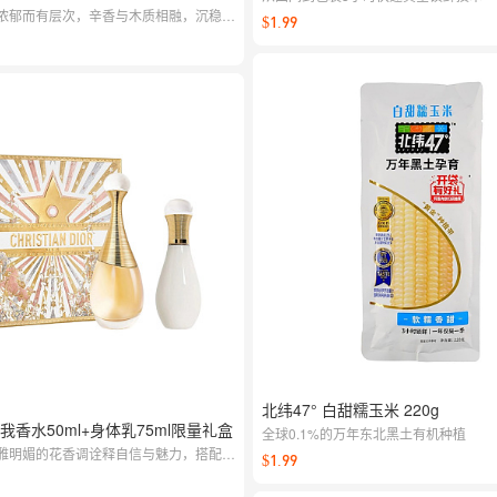
浓郁而有层次，辛香与木质相融，沉稳不
$1.99
旅行装方便补香，礼盒质感出众，送礼自
北纬47° 白甜糯玉米 220g
 真我香水50ml+身体乳75ml限量礼盒
全球0.1%的万年东北黑土有机种植
雅明媚的花香调诠释自信与魅力，搭配同
$1.99
层叠香氛更具质感；质感礼盒，犒赏自己
体面。