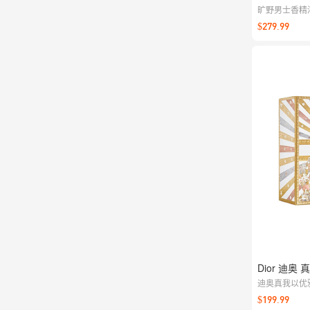
旷野男士香精
失野性；随身
$279.99
用皆宜。
Dior 迪奥
迪奥真我以优
香型身体乳，
$199.99
或赠予挚爱都