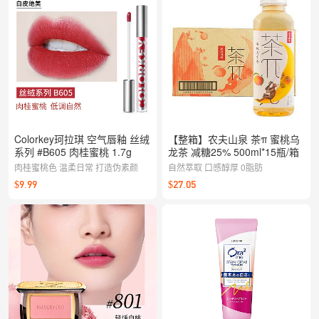
Colorkey珂拉琪 空气唇釉 丝绒
【整箱】农夫山泉 茶π 蜜桃乌
系列 #B605 肉桂蜜桃 1.7g
龙茶 减糖25% 500ml*15瓶/箱
肉桂蜜桃色 温柔日常 打造伪素颜
自然萃取 口感醇厚 0脂肪
$9.99
$27.05