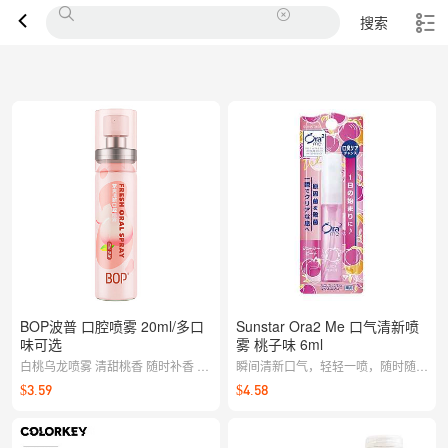
搜索
BOP波普 口腔喷雾 20ml/多口
Sunstar Ora2 Me 口气清新喷
味可选
雾 桃子味 6ml
白桃乌龙喷雾 清甜桃香 随时补香 社
瞬间清新口气，轻轻一喷，随时随地
交距离小心机
解决口腔异味问题
$3.59
$4.58