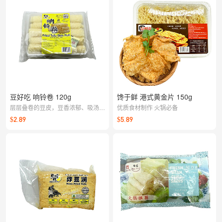
豆好吃 响铃卷 120g
馋于鲜 港式黄金片 150g
层层叠卷的豆皮，豆香浓郁、吸汤带
优质食材制作 火锅必备
味。火锅、麻辣烫、关东煮都适配
$2.89
$5.89