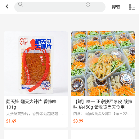
搜索
翻天娃 翻天大辣片 香辣味
【鲜】味一 正宗陕西凉皮 酸辣
101g
味 约450g 请收货当天食用
大张酥爽辣片，香辣带劲越吃越上
内含：面筋&黄瓜&调料【每日22:00
头。口感筋道、香辛料层次丰富，追
截单，周一至周六配送】
$1.49
$8.99
剧聚会随手来一片，香辣过瘾解馋刚
刚好。