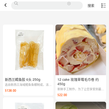
搜索
新西兰鳕鱼胶 6头 250g
12 cake 玫瑰草莓毛巾卷 约
450g
选自新西兰海域鳕鱼鱼鳔制成，洁净
淡香、口感Q弹；清炖或与鸡汤、排
新鲜手工制作，为了让您享受到最佳
$138.00
骨同煲，汤感清润不腥，层次更鲜。
口感和风味，请在收到后尽快享用。
$22.00
【每周一至周五，16:00截单，周二
至周六配送】