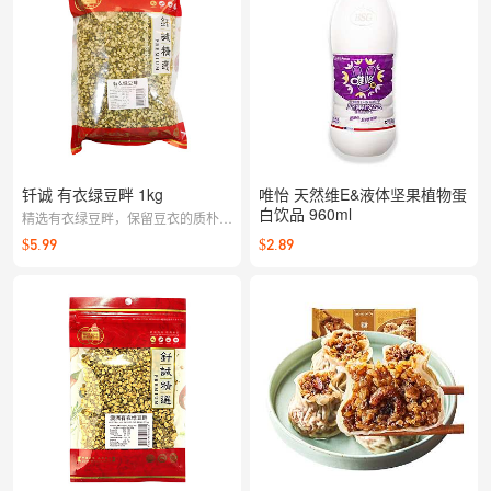
钎诚 有衣绿豆畔 1kg
唯怡 天然维E&液体坚果植物蛋
白饮品 960ml
精选有衣绿豆畔，保留豆衣的质朴豆
香，颗粒均匀，煮绿豆汤、煲粥或做
$5.99
$2.89
糕点馅料都很适配；家常杂粮常备，
清爽可口。