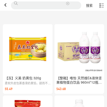
搜索
【冻】义美 奶黄包 320g
【整箱】唯怡 天然维E&液体坚
果植物蛋白饮品 960ml*12瓶/
柔软外皮包裹香滑奶黄馅，甜而不腻
箱
的经典口味；蒸一蒸就能拥有暖心点
$5.49
$43.68
心，下午茶与早餐都合适。