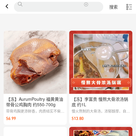
搜索
【冻】AurumPoultry 福黄黄油
【冻】李富贵 慢熬大骨浓汤锅
带骨公鸡胸肉 约550-700g
底 约1L
带骨鸡胸更添鲜香，肉质结实不柴，
慢火熬制的大骨汤，浓郁醇厚、自然
适合烤制、红烧或炖汤，多种做法都
鲜香，
$6.99
$13.80
能锁住鸡肉本真的香气。