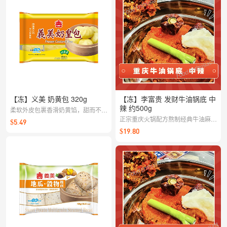
【冻】义美 奶黄包 320g
【冻】李富贵 发财牛油锅底 中
辣 约500g
柔软外皮包裹香滑奶黄馅，甜而不腻
的经典口味；蒸一蒸就能拥有暖心点
正宗重庆火锅配方熬制经典牛油麻辣
$5.49
心，下午茶与早餐都合适。
锅底
$19.80