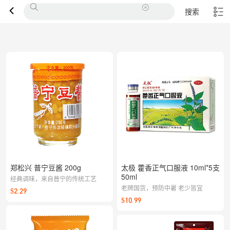
搜索
郑松兴 普宁豆酱 200g
太极 藿香正气口服液 10ml*5支
50ml
经典调味，来自普宁的传统工艺
老牌国货，预防中暑 老少皆宜
$2.29
$10.99