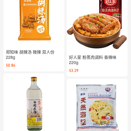
郑知味 胡辣汤 微辣 双人份
228g
好人家 粉蒸肉调料 香辣味
220g
$0.84
$3.29