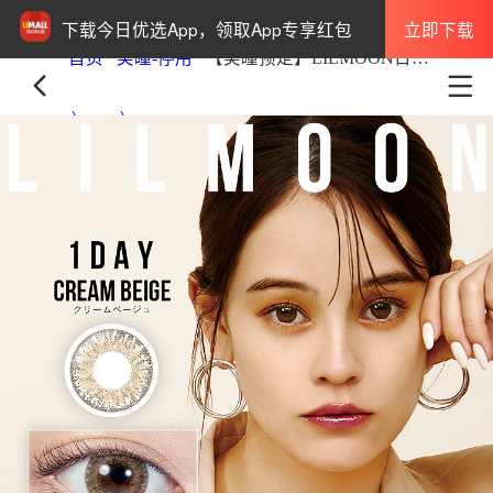
立即下载
下载今日优选App，领取App专享红包
首页
美瞳-停用
【美瞳预定】LILMOON日抛白盒30枚CreamBeige 14.4mm