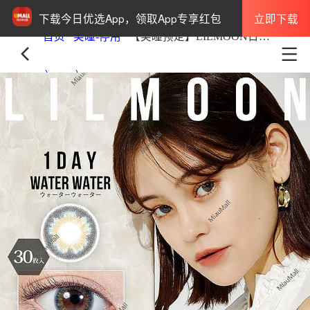
立即下载
下载今日优选App，领取App专享红包
首页
美瞳-停用
【美瞳预定】LILMOON日抛白盒30枚WaterWater 14.2mm