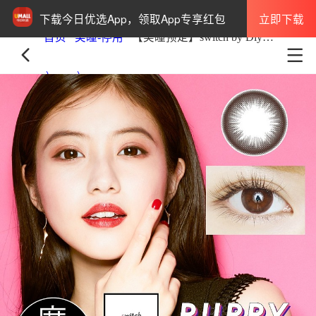
立即下载
下载今日优选App，领取App专享红包
首页
美瞳-停用
【美瞳预定】switch by Diya月抛美瞳1枚装Puppy Love直径14.2mm