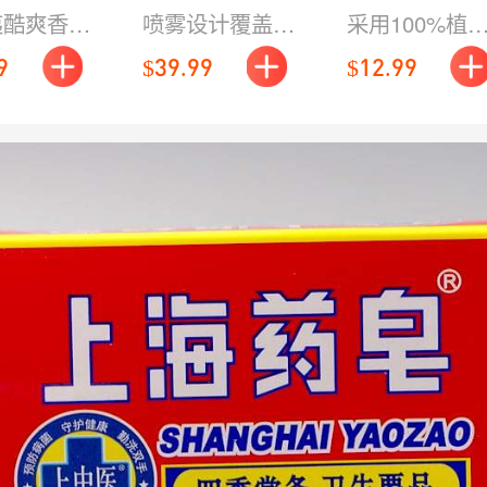
夷酷爽
角质换肤清
樱花香
夷酷爽香
喷雾设计覆盖均
采用100%植
洁喷雾 红色
600ml
泡沫细腻温
匀，帮助软化角
性洗净成分，
9
$39.99
$12.99
110g
净，冲洗后
质并带走油腻与
和清洁毛孔污
爽爽，带来
黏闷感；背部、
垢，敏感肌和
风般畅快的
肩颈等难触及区
童均可安心使
体验。
域也能轻松护
理，肌肤触感更
清爽。