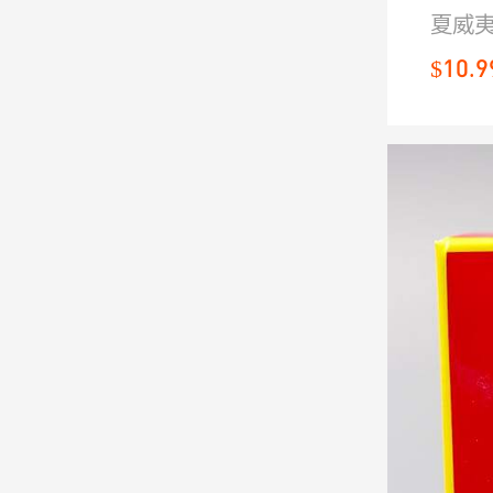
夏威
夏威
款
调，
$10.9
和洁
清清
如海
沐浴