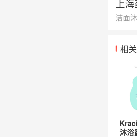
上海药
洁面
相关
Krac
沐浴露