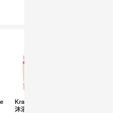
ve
Kracie Naive
DOVE 多芬
沐浴露 限定
柔润乳木果