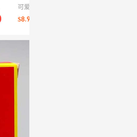
小黄人 替换
香草沐浴露
物
可爱小黄人限定
乳木果×香草的
装 360ML
1000ml
温
款，给日常洗浴
温暖香气，绵密
$8.99
$14.99
$
增添好心情。绵
泡沫轻柔包裹肌
儿
密泡沫温和清
肤，洗后柔润不
用
洁，洗后清爽不
拔干，留下一整
紧绷，带来清新
天的舒悦香氛。
怡人的香气。替
换装设计，补充
便捷省心，让浴
室始终保持清爽
整洁。