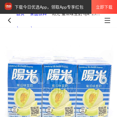
立即下载
下载今日优选App，领取App专享红包
首页
茶品饮料
阳光 蜜瓜味豆奶 6pk*250ml