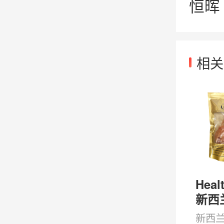
恒晖 
相关
Heal
新西
鱼胶
新西