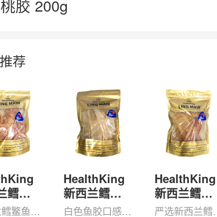
桃胶 200g
推荐
thKing
HealthKing
HealthKing
兰鳕鳘
新西兰鳕鳘
新西兰鳕鳘
 白色
鱼胶 白色
鱼胶 红色
兰鳕鳘鱼胶
白色鱼胶口感清
严选新西兰鳕