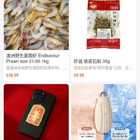
澳洲野生基围虾 Endeavour
Prawn size 21/30 1kg
钎诚 铁皮石斛 35g
是澳洲本地野生捕捞的优质虾种，学
铁皮石斛素有“药中黄金”之称，正宗
名 Metapenaeus endeavouri，主要
铁皮石斛，颗粒饱满、纯正自然。
$18.99
$9.99
产自昆士兰至新南威尔士海域。因其
外壳呈淡粉至浅棕色调，煮熟后呈现
鲜艳的橙红色，肉质紧实弹牙，味道
清甜。