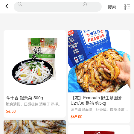
搜索
斗十香 银条菜 500g
【冻】Exmouth 野生基围虾
U21/30 整箱 约5kg
脆爽清甜、口感极佳 适用于 凉拌银
条 清炒/小炒 火锅配菜
源自清澈海域，虾壳薄、肉质滑嫩，
$4.50
满满的自然鲜甜！
$69.00