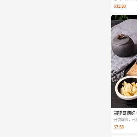
食，正宗广式
$32.80
福建哥俩好 
开袋即食，已
爽脆鲜美香甜
$7.50