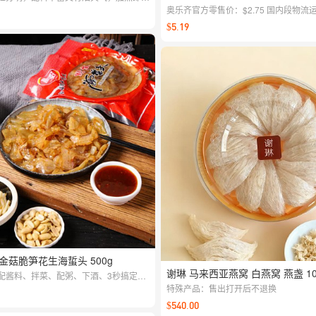
风味一碗就满足。
奥乐齐官方零售价：$2.75 国内段物流运
装箱和海运成本：$0.77 中国采购资金成本
$5.19
价：$5.19 毛利率：约20%（覆盖澳
配送，损耗和人事，以及运营产生的各
金菇脆笋花生海蜇头 500g
谢琳 马来西亚燕窝 白燕窝 燕盏 10
配酱料、拌菜、配粥、下酒、3秒搞定，
、低卡0负担懒人必备海洋美味。
特殊产品：售出打开后不退换
$540.00