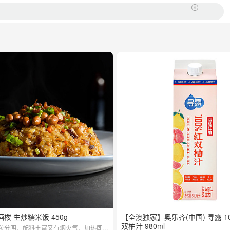
楼 生炒糯米饭 450g
【全澳独家】奥乐齐(中国) 寻露 1
双柚汁 980ml
粒分明，配料丰富又有烟火气，加热即