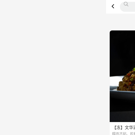
【冻】文华酒
糯而不粘、粒