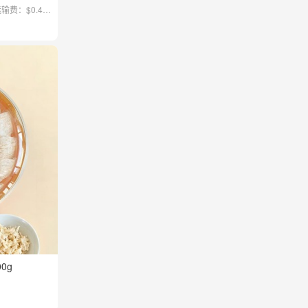
输费：$0.41
：$0.22 售
洲房租水电，分拣
项费用）
0g