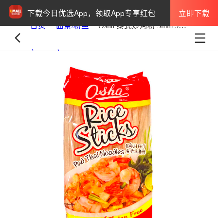
立即下载
下载今日优选App，领取App专享红包
首页
面条/粉丝
Osha 泰式炒河粉 5mm 375g