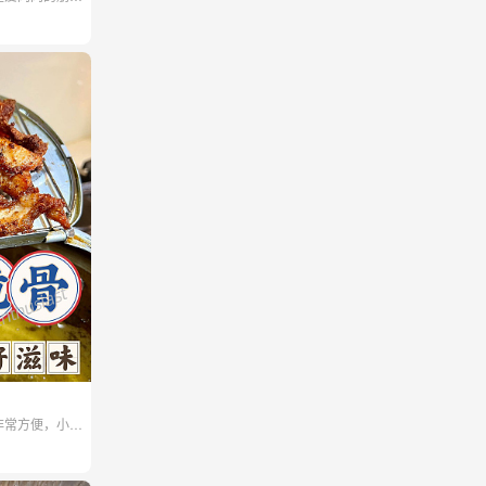
炸/炭烤随时来
非常方便，小零