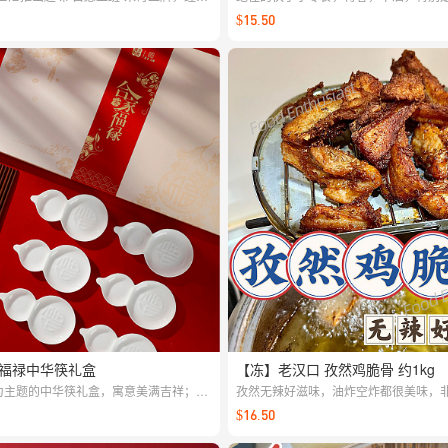
俏皮文案，让日常通勤更有仪式感。细节
友。这鸡腿肉一口口鲜嫩多汁，电烤/油
$15.50
工牌、包包点缀或桌面展示都很出彩，送
一盘~
家福禄中华筷礼盒
【冻】老汉口 孜然鸡脆骨 约1kg
”为主题的中华筷礼盒，寓意美满吉祥；细
孜然无辣好滋味，油炸空炸都很美味，
手感兼具，送礼自用皆宜，为餐桌增添仪
食想吃随时来一盘，滋味十足！
$16.50