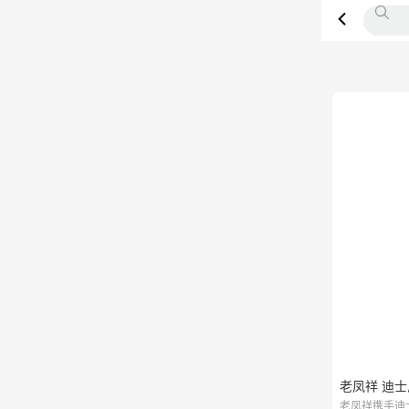
老凤祥 迪士
老凤祥携手迪