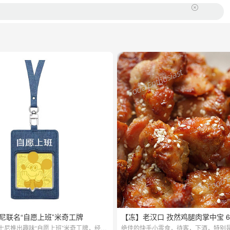
尼联名“自愿上班”米奇工牌
【冻】老汉口 孜然鸡腿肉掌中宝 6
士尼推出趣味“自愿上班”米奇工牌，经典
绝佳的快手小零食，待客，下酒，特别