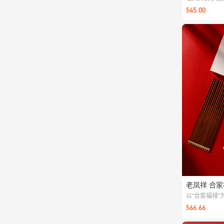
米奇形象搭配
$45.00
质感在线，挂
礼自用皆宜。
老凤祥 合
以“合家福禄
致做工与舒适
$66.66
式感。