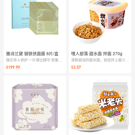
雅诗兰黛 钢铁侠面膜 8片/盒
嘿人部落 甜水面 拌面 270g
微压导入修护 一片堪比精华 密集抗
清新甜润的甜水面，轻轻拌上酱汁，
老 重塑年轻光采
满满的幸福感
$199.99
$3.57