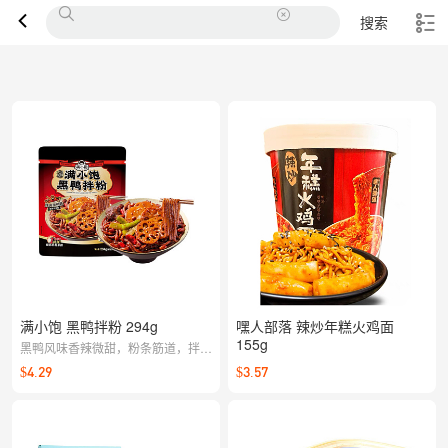
搜索
满小饱 黑鸭拌粉 294g
嘿人部落 辣炒年糕火鸡面
155g
黑鸭风味香辣微甜，粉条筋道，拌汁
浓郁，开水泡好拌一拌就能开吃，懒
$4.29
$3.57
人也能轻松享受正点口味。