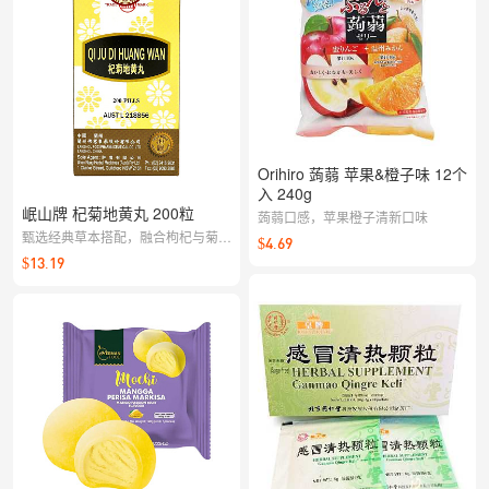
Orihiro 蒟蒻 苹果&橙子味 12个
入 240g
岷山牌 杞菊地黄丸 200粒
蒟蒻口感，苹果橙子清新口味
甄选经典草本搭配，融合枸杞与菊花
$4.69
配伍理念，关注日常状态养护。适合
$13.19
长时间用眼及作息不规律人群。