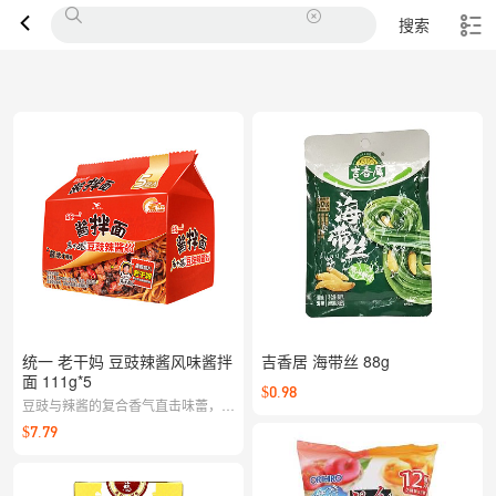
搜索
统一 老干妈 豆豉辣酱风味酱拌
吉香居 海带丝 88g
面 111g*5
$0.98
豆豉与辣酱的复合香气直击味蕾，面
条筋道不粘，干拌更带劲；酱香、辣
$7.79
香层层递进，快手也能吃到满足。