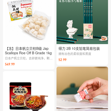
【冻】日本帆立贝柱B级 Jap
得力 2B 10支铅笔简易包装
Scallops Roe Off B Grade 1kg
拥有出色的柔软度和黑度
日本产帆立贝柱，去卵更纯净，颗颗
$2.99
饱满甜润。快手煎烤、做意面或加入
$49.99
沙拉都很出彩，甜度与弹性兼具。