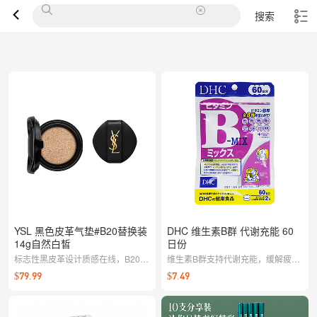
搜索
YSL 黑色皮革气垫#B20替换装
DHC 维生素B群 代谢充能 60
14g自然白皙
日份
标志性黑皮革设计质感在线，B20自
维生素B群支持代谢充能，缓解疲劳
然白皙色调轻拍即融，打造通透底
提升活力
$79.99
$7.49
妆；替换装更环保省心，随时焕新妆
效。