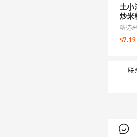
土小
炒米粉
精选
口感
$7.19
吸汁
炒粉
粉都
联
驭，
道风