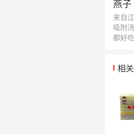
燕子 
来自
吸附
都好
相关