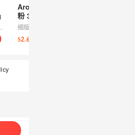
Aroy D 干河
Aroy D 干河
g
粉 3mm
粉 10mm
375g
375g
煮
细版泰式米粉，
泰式米制河粉，
做
柔滑易入味，适
口感顺滑有嚼
$2.69
$2.69
$
粉
合快手炒粉或做
劲，适合做风味
一
汤粉。用它来做
十足的宽版炒河
道
家常PadThai或
粉
icy
越风米粉，都能
吃到清新米香。