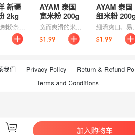
洋 新疆
AYAM 泰国
AYAM 泰国
 2kg
宽米粉 200g
细米粉 200
米制粉条，
宽而爽滑的米粉
细滑爽口、易
筋道耐炒，
口感弹韧，吸汁
不易断，适合
$1.99
$1.99
包味。家常
力强，做泰式炒
泰式拌粉、汤
、拌粉、汤
河粉、汤粉都很
或清爽炒面，
能轻松驾
地道，轻松在家
包就能还原地
系我们
Privacy Policy
Return & Refund Pol
轻松还原地
复刻泰餐风味。
东南亚风味。
味。
Terms and Conditions
加入购物车