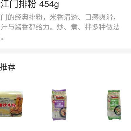
江门排粉 454g
江门的经典排粉，米香清透、口感爽滑，
汤汁与酱香都给力。炒、煮、拌多种做法
吃。
推荐