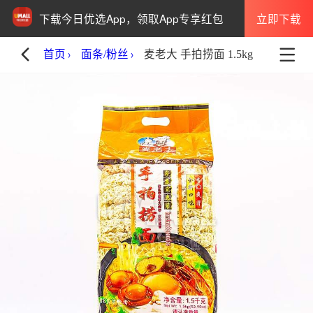
立即下载
下载今日优选App，领取App专享红包
首页
面条/粉丝
麦老大 手拍捞面 1.5kg