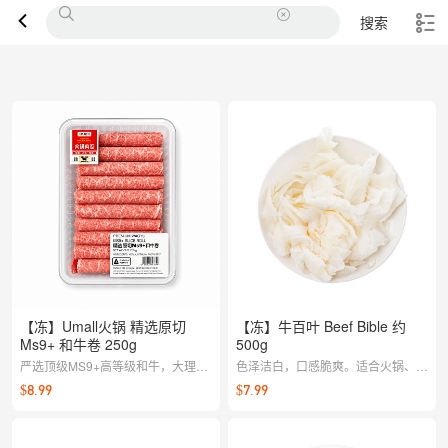
搜索
【冻】Umall火锅 精选原切
【冻】牛百叶 Beef Bible 约
Ms9+ 和牛卷 250g
500g
严选顶级MS9+高等级和牛，大理石
色泽洁白，口感脆爽。适合火锅、凉
般细密雪花纹理，油脂丰盈、入口即
拌或爆炒，搭配辣椒、蒜蓉更能突出
$8.99
$7.99
化，带有浓郁的天然奶香。100%纯
其独特风味。
原切无添加，肉质娇嫩，水开下锅变
色即捞（约10-15秒）口感最佳，切