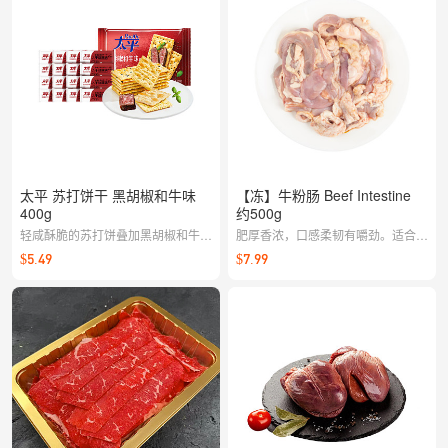
勿久煮。给您带来天花板级的奢华火
锅体验。
太平 苏打饼干 黑胡椒和牛味
【冻】牛粉肠 Beef Intestine
400g
约500g
轻咸酥脆的苏打饼叠加黑胡椒和牛风
肥厚香浓，口感柔韧有嚼劲。适合火
味，层次丰富更耐吃，办公充饥或下
锅、烧烤或爆炒，油香浓郁，是地道
$5.49
$7.99
午茶都合适。
风味的经典食材。