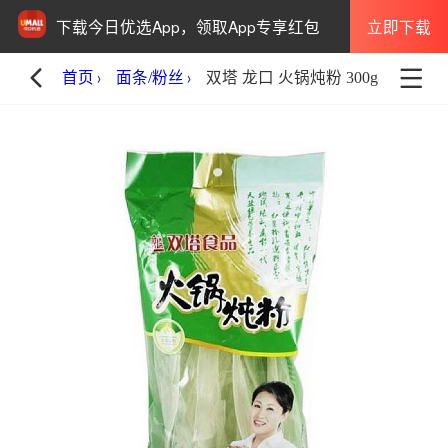
立即下载
下载今日优选App，领取App专享红包
首页
面条/粉丝
双塔 龙口 火锅炖粉 300g